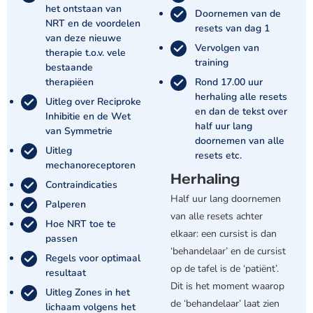
het ontstaan van
Doornemen van de
NRT en de voordelen
resets van dag 1
van deze nieuwe
Vervolgen van
therapie t.o.v. vele
training
bestaande
therapiëen
Rond 17.00 uur
herhaling alle resets
Uitleg over Reciproke
en dan de tekst over
Inhibitie en de Wet
half uur lang
van Symmetrie
doornemen van alle
Uitleg
resets etc.
mechanoreceptoren
Herhaling
Contraindicaties
Half uur lang doornemen
Palperen
van alle resets achter
Hoe NRT toe te
elkaar: een cursist is dan
passen
‘behandelaar’ en de cursist
Regels voor optimaal
op de tafel is de ‘patiënt’.
resultaat
Dit is het moment waarop
Uitleg Zones in het
de ‘behandelaar’ laat zien
lichaam volgens het