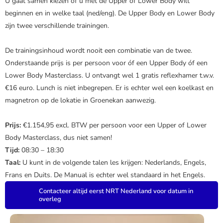
U gaat samen kiezen of u met de Upper of Lower Body wilt
beginnen en in welke taal (ned/eng). De Upper Body en Lower Body
zijn twee verschillende trainingen.
De trainingsinhoud wordt nooit een combinatie van de twee.
Onderstaande prijs is per persoon voor óf een Upper Body óf een
Lower Body Masterclass. U ontvangt wel 1 gratis reflexhamer t.w.v.
€16 euro. Lunch is niet inbegrepen. Er is echter wel een koelkast en
magnetron op de lokatie in Groenekan aanwezig.
Prijs:
€1.154,95 excl. BTW per persoon voor een Upper of Lower
Body Masterclass, dus niet samen!
Tijd:
08:30 – 18:30
Taal:
U kunt in de volgende talen les krijgen: Nederlands, Engels,
Frans en Duits. De Manual is echter wel standaard in het Engels.
Contacteer altijd eerst NRT Nederland voor datum in
overleg