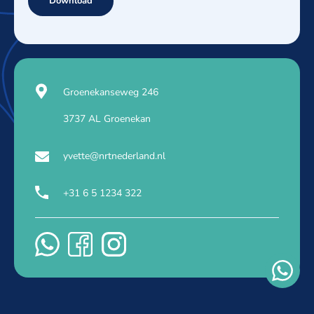
Download
Groenekanseweg 246
3737 AL Groenekan
yvette@nrtnederland.nl
+31 6 5 1234 322