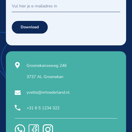
Download
Groenekanseweg 246
3737 AL Groenekan
yvette@nrtnederland.nl
+31 6 5 1234 322